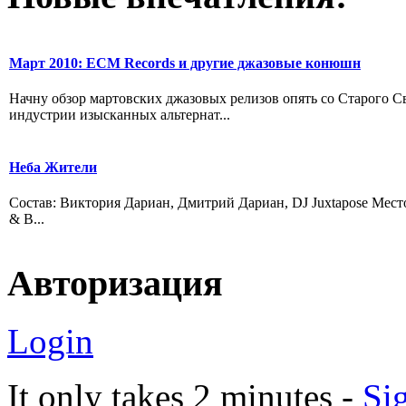
Март 2010: ЕСМ Records и другие джазовые конюшн
Начну обзор мартовских джазовых релизов опять со Старого С
индустрии изысканных альтернат...
Неба Жители
Состав: Виктория Дариан, Дмитрий Дариан, DJ Juxtapose Место н
& B...
Авторизация
Login
It only takes 2 minutes -
Si