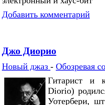
электронный и хаус-бит
Добавить комментарий
Джо Диорио
Новый джаз
-
Обозревая с
Гитарист и 
Diorio) родил
Уотербери, шт