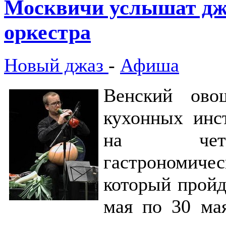
Москвичи услышат джа
оркестра
Новый джаз
-
Афиша
Венский ово
кухонных инс
на четве
гастрономич
который пройд
мая по 30 ма