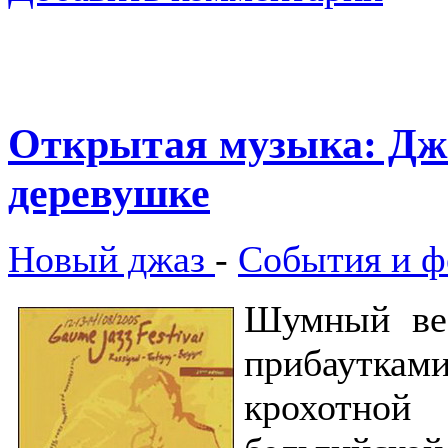
Открытая музыка: Джа
деревушке
Новый джаз
-
События и ф
Шумный вес
прибаутк
крохотно