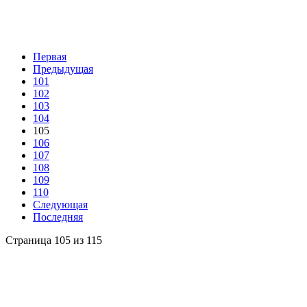
Первая
Предыдущая
101
102
103
104
105
106
107
108
109
110
Следующая
Последняя
Страница 105 из 115