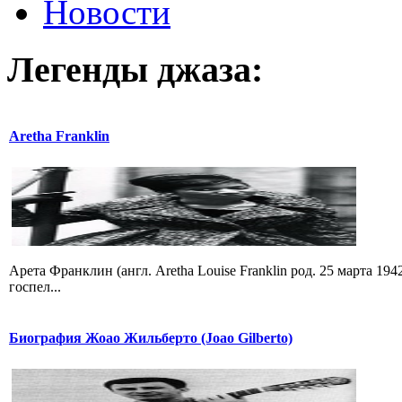
Новости
Легенды
джаза:
Aretha Franklin
Арета Франклин (англ. Aretha Louise Franklin род. 25 марта 19
госпел...
Биография Жоао Жильберто (Joao Gilberto)