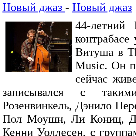
Новый джаз
-
Новый джаз
44-летний
контрабасе
Витуша в Th
Music. Он п
сейчас живе
записывался с таким
Розенвинкель, Дэнило Пере
Пол Моушн, Ли Кониц, Д
Кенни Уоллесен, с группам