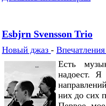
Esbjrn Svensson Trio
Новый джаз
-
Впечатления
Есть музы
надоест. Я
направлений
них до сих 
Первое мое