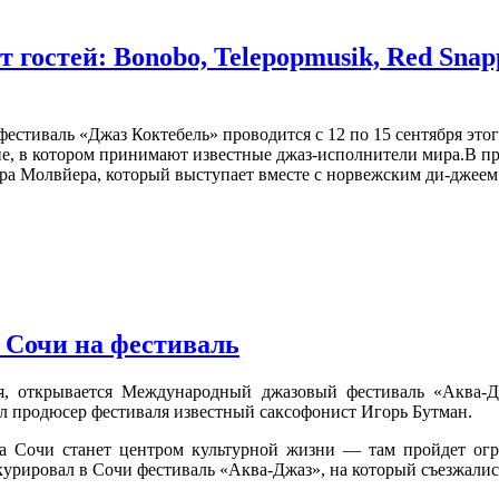
гостей: Bonobo, Telepopmusik, Red Snapp
стиваль «Джаз Коктебель» проводится с 12 по 15 сентября этог
е, в котором принимают известные джаз-исполнители мира.В
пр
ра
Молвйера, который выступает вместе с норвежским ди-джеем
 Сочи на фестиваль
я, открывается Международный джазовый фестиваль «Аква-Д
л продюсер фестиваля известный саксофонист Игорь Бутман.
 Сочи станет центром культурной жизни — там пройдет огро
 курировал в Сочи фестиваль «Аква-Джаз», на который съезжали