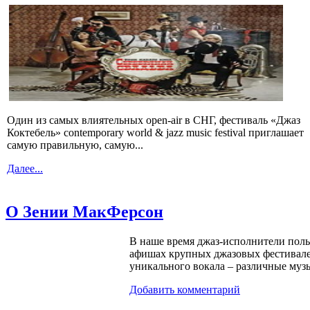
Один из самых влиятельных open-air в СНГ, фестиваль «Джаз
Коктебель» contemporary world & jazz music festival приглашает
самую правильную, самую...
Далее...
О Зении МакФерсон
В наше время джаз-исполнители поль
афишах крупных джазовых фестивалей
уникального вокала – различные му
Добавить комментарий