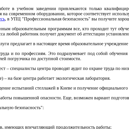
аботе в учебном заведении привлекаются только квалифици
я на современном оборудовании, которое соответствует использ
есь
, в УПЦ "Профессиональная безопасность" вы получите хорош
нным образовательным программам все, кто проходит тут обуче
сса любой работник получит документ об аттестации установлен
луги предлагает в настоящее время образовательное учреждение
труда и по профессиям. Это подразумевает под собой обучения
лей погрузчика по доступной стоимости.
ест – специалисты центра проводят аудит по охране труда по ни
 – на базе центра работает экологическая лаборатория.
ведение испытаний стеллажей в Киеве и получение официального
работы повышенной опасности. Еще, возможен вариант подгото
альную безопасность":
ов, имеющих впечатляющий продолжительность работы;