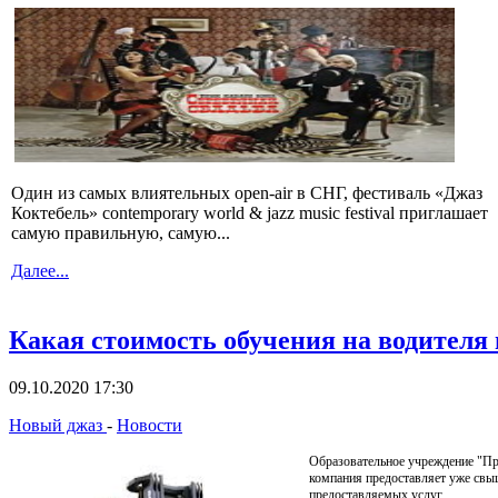
Один из самых влиятельных open-air в СНГ, фестиваль «Джаз
Коктебель» contemporary world & jazz music festival приглашает
самую правильную, самую...
Далее...
Какая стоимость обучения на водителя
09.10.2020 17:30
Новый джаз
-
Новости
Образовательное учреждение "Пр
компания предоставляет уже свыш
предоставляемых услуг.