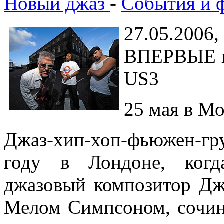
Новый джаз
-
События и 
27.05.200
ВПЕРВЫЕ в 
US3
25 мая в Мо
Джаз-хип-хоп-фьюжен-гр
году в Лондоне, когд
джазовый композитор Дж
Мелом Симпсоном, сочи