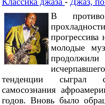
Классика джаза
-
Джаз, по
В противо
прохладност
прогрессива
молодые муз
продолжили 
исчерпавшег
тенденции сыграл 
самосознания афроамери
годов. Вновь было обра