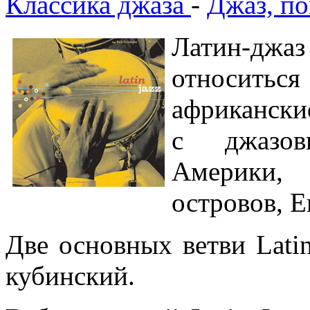
Классика джаза
-
Джаз, по
Латин-джа
относить
африкански
с джазов
Америки, 
островов, 
Две основных ветви Latin
кубинский.