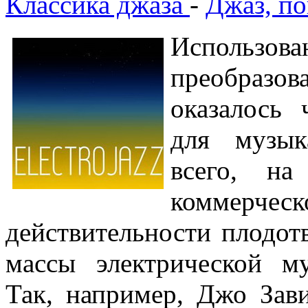
Классика джаза
-
Джаз, по
Исполь
преобразов
оказалось 
для музык
всего, н
коммер
действительности плодо
массы электрической м
Так, например, Джо Зави