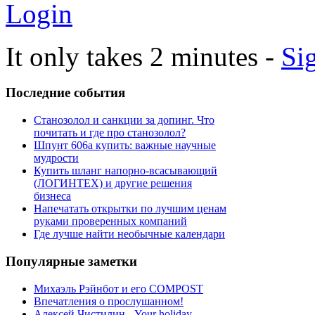
Login
It only takes 2 minutes -
Si
Последние
события
Станозолол и санкции за допинг. Что
почитать и где про станозолол?
Шпунт 606а купить: важные научные
мудрости
Купить шланг напорно-всасывающий
(ЛОГИНТЕХ) и другие решения
бизнеса
Напечатать открытки по лучшим ценам
руками проверенных компаний
Где лучше найти необычные календари
Популярные
заметки
Михаэль Рэйнбот и его COMPOST
Впечатления о прослушанном!
Алексей Чистилин - Your holiday -