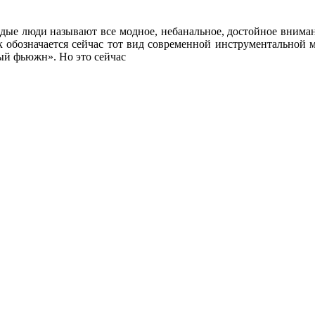
одые люди называют все модное, небанальное, достойное внима
к обозначается сейчас тот вид современной инструментальной м
й фьюжн». Но это сейчас