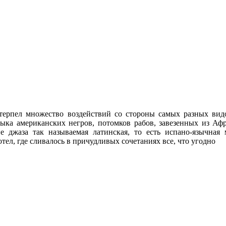
терпел множество воздействий со стороны самых разных вид
ыка американских негров, потомков рабов, завезенных из Афр
ие джаза так называемая латинская, то есть испано-язычна
ел, где сливалось в причудливых сочетаниях все, что угодно