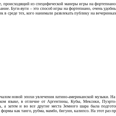
зе, происходящий из специфической манеры игры на фортепиано. 
ание. Буги-вуги – это способ игры на фортепиано, очень удобны
 в среде тех, кого нанимали развлекать публику на вечеринках
чалом новой эпохи увлечения латино-американской музыки. На э
ском языке, в отличие от Аргентины, Кубы, Мексики, Пуэрто
 а затем и во все другие места Земного шара была подгото
формы как танго, рубма, мамбо, бигуин, калипсо. На этот раз п