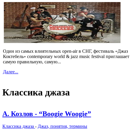
Один из самых влиятельных open-air в СНГ, фестиваль «Джаз
Коктебель» contemporary world & jazz music festival приглашает
самую правильную, самую...
Далее...
Классика джаза
А. Козлов - “Boogie Woogie”
Классика джаза
-
Джаз, понятия, термины