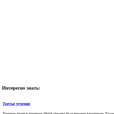
Интересно
знать:
Третье течение
Термин третье течение (third stream) был введен критиком Джон