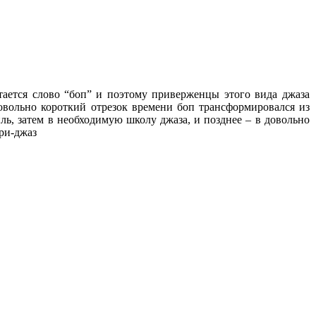
стается слово “боп” и поэтому приверженцы этого вида джаза
довольно короткий отрезок времени боп трансформировался из
ь, затем в необходимую школу джаза, и позднее – в довольно
ри-джаз