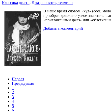
Классика джаза
-
Джаз, понятия, термины
В наше время словом «кул» (cool) мол
приобрел довольно узкое значение. Та
«приглаженный джаз» или «облегченны
Добавить комментарий
Первая
Предыдущая
1
2
3
4
5
6