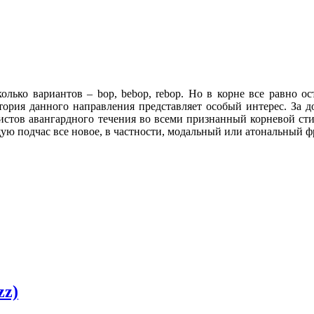
олько вариантов – bop, bebop, rebop. Но в корне все равно о
тория данного направления представляет особый интерес. За 
стов авангардного течения во всеми признанный корневой стил
ю подчас все новое, в частности, модальный или атональный ф
zz)